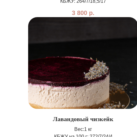
КБЖУ: 264/7/18,5/17
3 800
р.
Лавандовый чизкейк
Вес:1 кг
КБЖУ на 100 г: 272/7/24/4