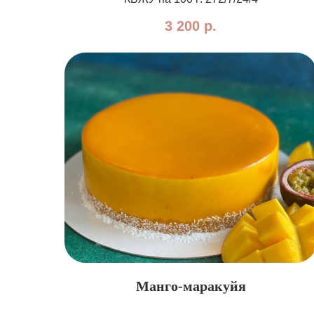
3 200
р.
Манго-маракуйя